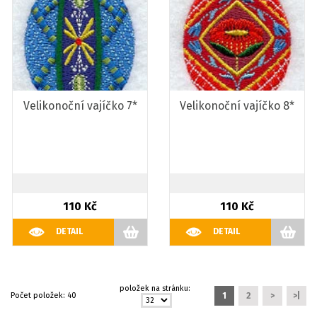
Velikonoční vajíčko 7*
Velikonoční vajíčko 8*
110 Kč
110 Kč
DETAIL
DETAIL
položek na stránku:
Počet položek:
40
1
2
>
>|