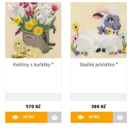
Květiny s kuřátky *
Sladké jehňátko *
570 Kč
390 Kč
DETAIL
DETAIL