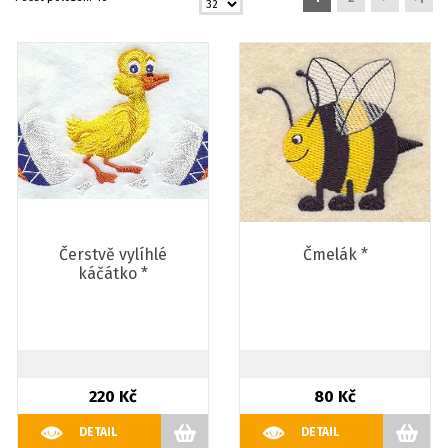
Čerstvě vylíhlé
Čmelák *
káčátko *
220 Kč
80 Kč
DETAIL
DETAIL