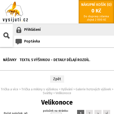
NÁKUPNÍ KOŠÍK (
0
)
0
Kč
Do dopravy zdarma
zbývá
2 000
Kč
Přihlášení
Poptávka
NÁŠIVKY
TEXTIL S VÝŠIVKOU – DETAILY DĚLAJÍ ROZDÍL.
Zpět
Trička a více
>
Trička a mikiny s výšivkou
>
Vyšívání
>
Galerie hotových výšivek
>
Svátky
>
Velikonoce
Velikonoce
položek na stránku:
Počet položek:
40
1
2
>
>|