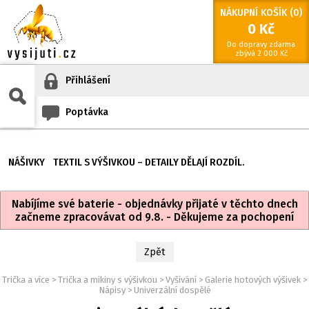
NÁKUPNÍ KOŠÍK (
0
)
0
Kč
Do dopravy zdarma
zbývá
2 000
Kč
Přihlášení
Poptávka
NÁŠIVKY
TEXTIL S VÝŠIVKOU – DETAILY DĚLAJÍ ROZDÍL.
Nabíjíme své baterie - objednávky přijaté v těchto dnech
začneme zpracovávat od 9.8. - Děkujeme za pochopení
Zpět
Trička a více
>
Trička a mikiny s výšivkou
>
Vyšívání
>
Galerie hotových výšivek
>
Nápisy
>
Univerzální dospělé