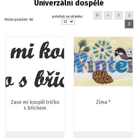
Univerzální dospělé
|<
<
1
2
položek na stránku:
Počet položek:
66
3
Zase mi koupili tričko
Zima *
s břichem